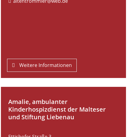
altentrommler@web.de
Weitere Informationen
Amalie, ambulanter
Kinderhospizdienst der Malteser
und Stiftung Liebenau
Ettishofer Straße 3