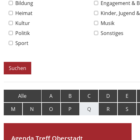
Bildung
Engagement & 
Heimat
Kinder, Jugend &
Kultur
Musik
Politik
Sonstiges
Sport
Alle
A
B
C
D
E
M
N
O
P
Q
R
S
Agenda Treff Oberstadt