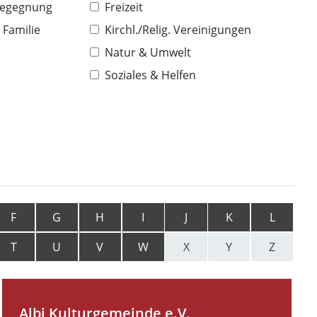
Begegnung
Freizeit
 Familie
Kirchl./Relig. Vereinigungen
Natur & Umwelt
Soziales & Helfen
F
G
H
I
J
K
L
T
U
V
W
X
Y
Z
Albi Kulturgemeinde e.V.