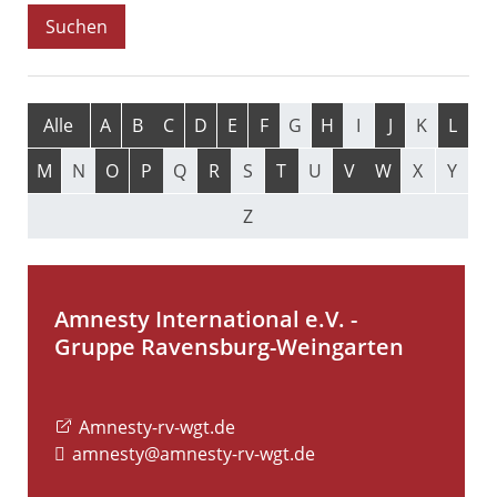
Alle
A
B
C
D
E
F
G
H
I
J
K
L
M
N
O
P
Q
R
S
T
U
V
W
X
Y
Z
Amnesty International e.V. -
Gruppe Ravensburg-Weingarten
Amnesty-rv-wgt.de
amnesty@amnesty-rv-wgt.de