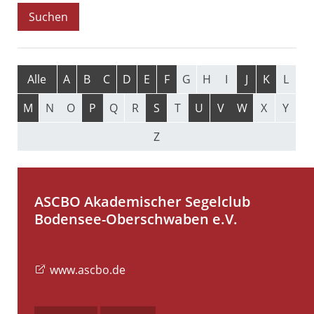
Alle
A
B
C
D
E
F
G
H
I
J
K
L
M
N
O
P
Q
R
S
T
U
V
W
X
Y
Z
ASCBO Akademischer Segelclub
Bodensee-Oberschwaben e.V.
www.ascbo.de