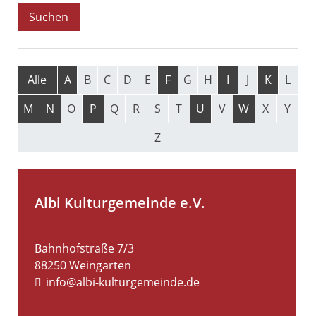
Alle
A
B
C
D
E
F
G
H
I
J
K
L
M
N
O
P
Q
R
S
T
U
V
W
X
Y
Z
Albi Kulturgemeinde e.V.
Bahnhofstraße 7/3
88250
Weingarten
info@albi-kulturgemeinde.de