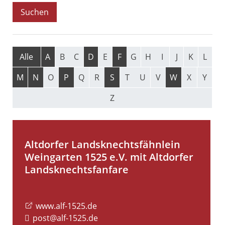
Alle
A
B
C
D
E
F
G
H
I
J
K
L
M
N
O
P
Q
R
S
T
U
V
W
X
Y
Z
Altdorfer Landsknechtsfähnlein
Weingarten 1525 e.V. mit Altdorfer
Landsknechtsfanfare
www.alf-1525.de
post@alf-1525.de