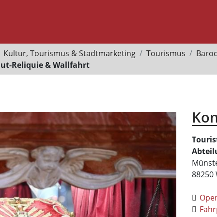
Kultur, Tourismus & Stadtmarketing
Tourismus
Barock
lut-Reliquie & Wallfahrt
Kon
Touris
Abteil
Münste
88250
Ope
Fahr