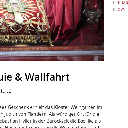
E-Ma
0751
uie & Wallfahrt
hatz
ieses Geschenk erhielt das Kloster Weingarten im
n Judith von Flandern. Als würdiger Ort für die
bastian Hyller in der Barockzeit die Basilika als
en. Noch heute verehren die Weingartener und