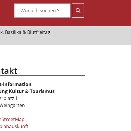
, Basilika & Blutfreitag
takt
t-Information
ung Kultur & Tourismus
rplatz 1
Weingarten
nStreetMap
planauskunft