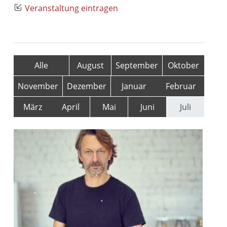
Veranstaltung eintragen
Alle
August
September
Oktober
November
Dezember
Januar
Februar
März
April
Mai
Juni
Juli