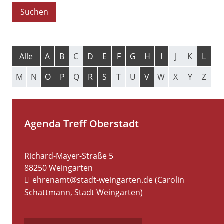
Alle
A
B
C
D
E
F
G
H
I
J
K
L
M
N
O
P
Q
R
S
T
U
V
W
X
Y
Z
Agenda Treff Oberstadt
Richard-Mayer-Straße 5
88250
Weingarten
ehrenamt@stadt-weingarten.de (Carolin
Schattmann, Stadt Weingarten)