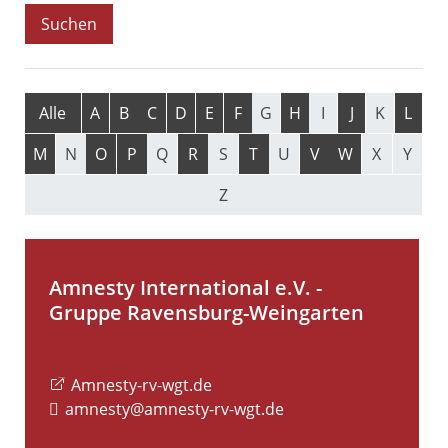
Alle
A
B
C
D
E
F
G
H
I
J
K
L
M
N
O
P
Q
R
S
T
U
V
W
X
Y
Z
Amnesty International e.V. -
Gruppe Ravensburg-Weingarten
Amnesty-rv-wgt.de
amnesty@amnesty-rv-wgt.de