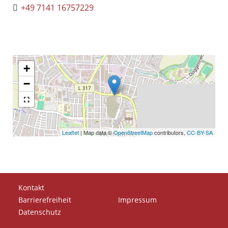
+49 7141 16757229
+
−
Leaflet
| Map data ©
OpenStreetMap
contributors,
CC-BY-SA
Kontakt
Barrierefreiheit
Impressum
Datenschutz