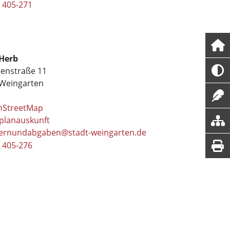
 405-271
Herb
enstraße 11
Weingarten
nStreetMap
planauskunft
ernundabgaben@stadt-weingarten.de
 405-276