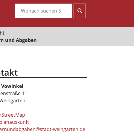
ht
rn und Abgaben
takt
Vowinkel
enstraße 11
Weingarten
nStreetMap
planauskunft
ernundabgaben@stadt-weingarten.de