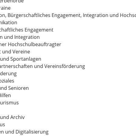
erbehörde
raine
n, Bürgerschaftliches Engagement, Integration und Hochs
ikation
chaftliches Engagement
n und Integration
cher Hochschulbeauftragter
t und Vereine
 und Sportanlagen
artnerschaften und Vereinsförderung
rderung
oziales
und Senioren
Hilfen
ourismus
und Archiv
us
en und Digitalisierung