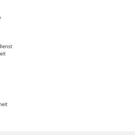
e
dienst
eit
heit