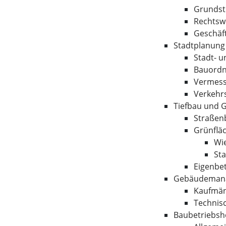
Grundst
Rechtsw
Geschäf
Stadtplanun
Stadt- 
Bauord
Vermes
Verkehr
Tiefbau und 
Straßen
Grünfläc
Wi
St
Eigenbe
Gebäudeman
Kaufmä
Techni
Baubetriebsh