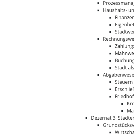
Prozessmanag
Haushalts- un
Finanze
Eigenbe
Stadtwe
Rechnungswe
Zahlung
Mahnwe
Buchung
Stadt al
Abgabenwes
Steuern
Erschli
Friedho
Kr
Ma
Dezernat 3: Stadte
Grundstücksv
Wirtsch