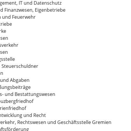
ement, IT und Datenschutz
d Finanzwesen, Eigenbetriebe
n und Feuerwehr
triebe
rke
sen
sverkehr
sen
sstelle
s Steuerschuldner
en
 und Abgaben
eßungsbeiträge
fs- und Bestattungswesen
euzbergfriedhof
rienfriedhof
ntwicklung und Recht
erkehr, Rechtswesen und Geschäftsstelle Gremien
aftsförderung