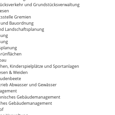
ücksverkehr und Grundstücksverwaltung
esen
tsstelle Gremien
g und Bauordnung
und Landschaftsplanung
nung
sung
splanung
Grünflächen
bau
hen, Kinderspielplätze und Sportanlagen
esen & Weiden
audenbeete
trieb Abwasser und Gewässer
agement
nnisches Gebäudemanagement
sches Gebäudemanagement
of