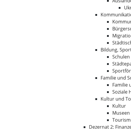
Ausländ
Uk
Kommunikatio
Kommun
Bürgers
Migratio
Städtis
Bildung, Spor
Schulen
Städtep
Sportfö
Familie und S
Familie 
Soziale 
Kultur und T
Kultur
Museen 
Tourism
Dezernat 2: Finanz