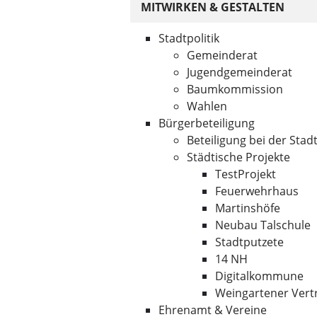
MITWIRKEN & GESTALTEN
Stadtpolitik
Gemeinderat
Jugendgemeinderat
Baumkommission
Wahlen
Bürgerbeteiligung
Beteiligung bei der Sta
Städtische Projekte
TestProjekt
Feuerwehrhaus
Martinshöfe
Neubau Talschule
Stadtputzete
14 NH
Digitalkommune
Weingartener Vert
Ehrenamt & Vereine