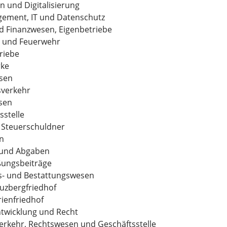
n und Digitalisierung
ement, IT und Datenschutz
d Finanzwesen, Eigenbetriebe
n und Feuerwehr
riebe
rke
sen
sverkehr
sen
stelle
s Steuerschuldner
n
 und Abgaben
ßungsbeiträge
s- und Bestattungswesen
uzbergfriedhof
ienfriedhof
ntwicklung und Recht
rkehr, Rechtswesen und Geschäftsstelle