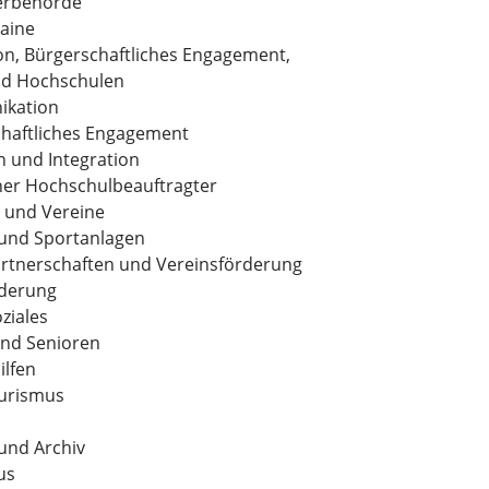
erbehörde
aine
n, Bürgerschaftliches Engagement,
nd Hochschulen
kation
haftliches Engagement
n und Integration
her Hochschulbeauftragter
t und Vereine
und Sportanlagen
rtnerschaften und Vereinsförderung
rderung
ziales
und Senioren
ilfen
ourismus
und Archiv
us