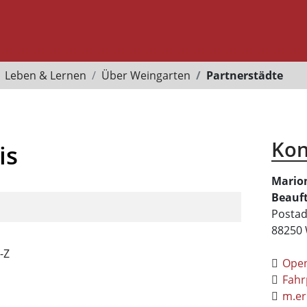
Leben & Lernen
Über Weingarten
Partnerstädte
Kon
is
Mario
Beauft
Postad
88250
-Z
Ope
Fahr
m.er