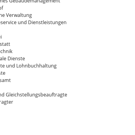
ches Gebäudemanagement
of
ne Verwaltung
ervice und Dienstleistungen
i
statt
echnik
ale Dienste
ste und Lohnbuchhaltung
ste
samt
nd Gleichstellungsbeauftragte
ragter