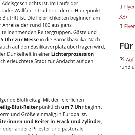
Adelsgeschlechts ist. Im Laufe der
Flye
 starke Wallfahrtstradition, deren Höhepunkt
KB
)
 Blutritt ist. Die Feierlichkeiten beginnen am
r Anreise der rund 100 aus ganz
Flyer
 teilnehmenden Reitergruppen. Gäste und
15 Uhr zur Messe
in die Barockbasilika. Nach
Für
auch auf den Basilikavorplatz übertragen wird,
er Dunkelheit in einer
Lichterprozession
Auf
ich erleuchtete Stadt zur Andacht auf den
rund u
ende Blutfreitag. Mit der feierlichen
ilig-Blut-Reiter
pünktlich
um 7 Uhr
beginnt
 Form und Größe einmalig in Europa ist.
iterinnen und Reiter in Frack und Zylinder
,
er oder andere Priester und pastorale