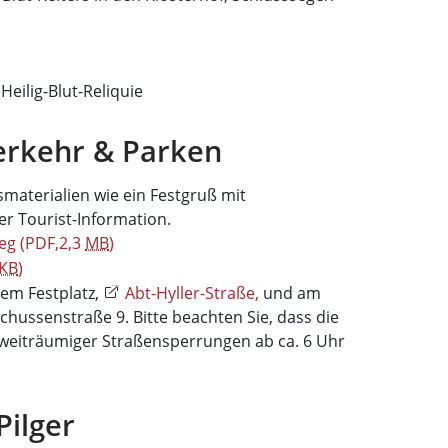
Heilig-Blut-Reliquie
erkehr & Parken
materialien wie ein Festgruß mit
r Tourist-Information.
weg
(PDF,2,3
MB
)
KB
)
dem Festplatz,
Abt-Hyller-Straße,
und am
hussenstraße 9. Bitte beachten Sie, dass die
 weiträumiger Straßensperrungen ab ca. 6 Uhr
Pilger