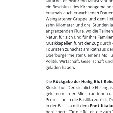
Mitarbeiter. Während Ministrantinn
ein Beschluss des Kirchengemeinder
erstmals auch erwachsenen Frauen 
Weingartener Gruppe und dem Heilig
zehn Kilometer und drei Stunden l
angrenzenden Flure, wo die Teiln
Natur, für sich und für ihre Familie
Musikkapellen führt der Zug durch d
Touristen zunächst am Rathaus der 
Oberbürgermeister Clemens Moll u
Politik, Wirtschaft, Gesellschaft un
geladen haben.
Die
Rückgabe der Heilig-Blut-Reli
Klosterhof. Der kirchliche Ehrengas
geleiten mit den Ministrantinnen un
Prozession in die Basilika zurück. D
in der Basilika mit dem
Pontifikal
bereichern. Für die Reiter, die zum