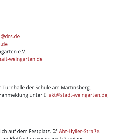
n@drs.de
n.de
garten e.V.
aft-weingarten.de
er Turnhalle der Schule am Martinsberg,
oranmeldung unter
akt@stadt-weingarten.de
,
sich auf dem Festplatz,
Abt-Hyller-Straße.
rt am Blutfreitag wegen weiträumiger