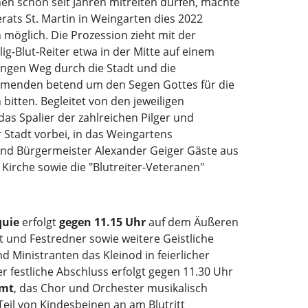
en schon seit Jahren mitreiten dürfen, machte
ats St. Martin in Weingarten dies 2022
möglich. Die Prozession zieht mit der
-Blut-Reiter etwa in der Mitte auf einem
angen Weg durch die Stadt und die
ehmenden betend um den Segen Gottes für die
n bitten. Begleitet von den jeweiligen
as Spalier der zahlreichen Pilger und
Stadt vorbei, in das Weingartens
nd Bürgermeister Alexander Geiger Gäste aus
d Kirche sowie die "Blutreiter-Veteranen"
quie
erfolgt
gegen 11.15 Uhr
auf dem Äußeren
t und Festredner sowie weitere Geistliche
d Ministranten das Kleinod in feierlicher
er festliche Abschluss erfolgt gegen 11.30 Uhr
amt
, das Chor und Orchester musikalisch
 Teil von Kindesbeinen an am Blutritt