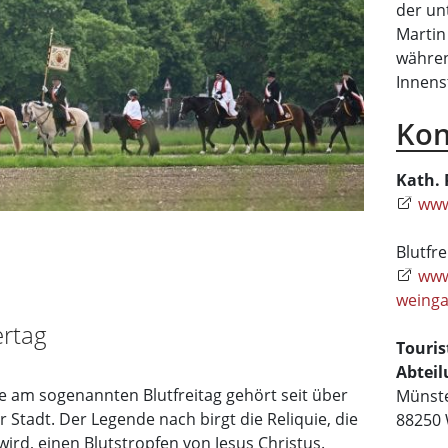
der un
Martin 
währen
Innens
Kon
Kath. 
www
Blutfr
www
weinga
ertag
Touris
Abteil
ie am sogenannten Blutfreitag gehört seit über
Münste
Stadt. Der Legende nach birgt die Reliquie, die
88250
 wird, einen Blutstropfen von Jesus Christus.