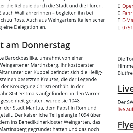
iter die Reliquie durch die Stadt und die Fluren.
Ope
2 auch Wallfahrerinnen – begleiten ihn bei
Fahr
ch zu Ross. Auch aus Weingartens italienischer
E-Ma
g eine Delegation an.
0751
rt am Donnerstag
e Barockbasilika, umrahmt von einer
Die Tou
Weingartener Martinsberg. Ihr kostbarster
Himmel
Altar unter der Kuppel befindet sich die Heilig-
Blutfre
lsteinen besetzten Kreuzes, die der Legende
Liv
der Kreuzigung Christi enthält. In der
Jahr 804 erstmals aufgefunden, in den Wirren
rgessenheit geraten, wurde sie 1048
Der SW
en der Stadt Mantua, dem Papst in Rom und
live au
eteilt. Der kaiserliche Teil gelangte 1094 über
Fly
dern ins Benediktinerkloster Weingarten, das
 Martinsberg gegründet hatten und das noch