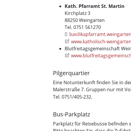
Kath. Pfarramt St. Martin
Kirchplatz 3
88250 Weingarten
Tel.
0751 561270
basilikapfarramt.weingarte
www.katholisch-weingarte
Blutfreitagsgemeinschaft Wein
www.blutfreitagsgemeinsch
Pilgerquartier
Eine Notunterkunft finden Sie in d
Malerstraße 7. Gruppen nur mit V
Tel.
0751/405-232
.
Bus-Parkplatz
Parkplatz für Reisebusse befinden 
Bitte beachten Sie, dass die Zufah