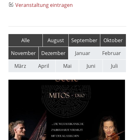
Veranstaltung eintragen
Alle
August
September
Oktober
November
Dezember
Januar
Februar
März
April
Mai
Juni
Juli