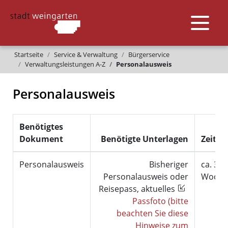
Startseite
Service & Verwaltung
Bürgerservice
Verwaltungsleistungen A-Z
Personalausweis
Personalausweis
Benötigtes
Dokument
Benötigte Unterlagen
Zeitbe
Personalausweis
Bisheriger
ca. 3-4
Personalausweis oder
Woche
Reisepass, aktuelles
Passfoto (bitte
beachten Sie diese
Hinweise zum