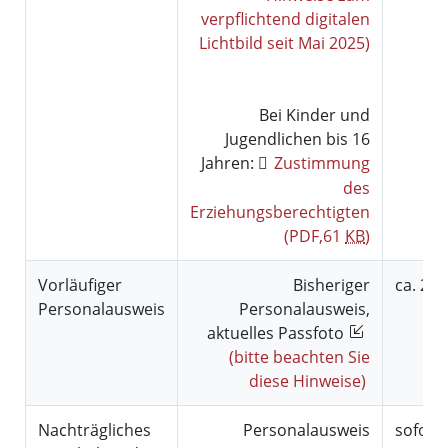
verpflichtend digitalen
Lichtbild seit Mai 2025)
Bei Kinder und
Jugendlichen bis 16
Jahren:
Zustimmung
des
Erziehungsberechtigten
(PDF,61
KB
)
Vorläufiger
Bisheriger
ca. 2 T
Personalausweis
Personalausweis,
aktuelles Passfoto
(bitte beachten Sie
diese Hinweise)
Nachträgliches
Personalausweis
sofort