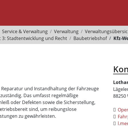
Service & Verwaltung
Verwaltung
Verwaltungsübersic
 3: Stadtentwicklung und Recht
Baubetriebshof
Kfz-We
Kon
Lotha
g, Reparatur und Instandhaltung der Fahrzeuge
Lägele
zuständig. Das umfasst regelmäßige
88250
leiß oder Defekten sowie die Sicherstellung,
triebsbereit sind, um reibungslose
Ope
istungen zu gewährleisten.
Fahr
l.me