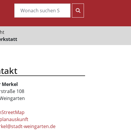
ht
rkstatt
takt
r
Merkel
rstraße 108
Weingarten
nStreetMap
planauskunft
rkel@stadt-weingarten.de