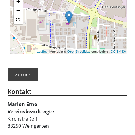
+
−
Leaflet
| Map data ©
OpenStreetMap
contributors,
CC-BY-SA
Zurück
Kontakt
Marion
Erne
Vereinsbeauftragte
Kirchstraße 1
88250
Weingarten