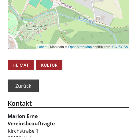
Leaflet
| Map data ©
OpenStreetMap
contributors,
CC-BY-SA
,
HEIMAT
KULTUR
Zurück
Kontakt
Marion
Erne
Vereinsbeauftragte
Kirchstraße 1