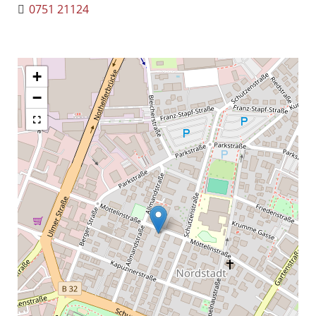
0751 21124
+
−