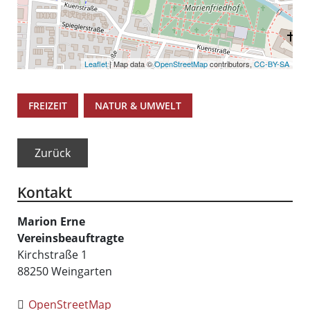
Leaflet
| Map data ©
OpenStreetMap
contributors,
CC-BY-SA
,
FREIZEIT
NATUR & UMWELT
Zurück
Kontakt
Marion
Erne
Vereinsbeauftragte
Kirchstraße 1
88250
Weingarten
OpenStreetMap