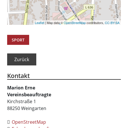
Leaflet
| Map data ©
OpenStreetMap
contributors,
CC-BY-SA
SPORT
Zurück
Kontakt
Marion
Erne
Vereinsbeauftragte
Kirchstraße 1
88250
Weingarten
OpenStreetMap