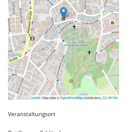
Leaflet
| Map data ©
OpenStreetMap
contributors,
CC-BY-SA
Veranstaltungsort