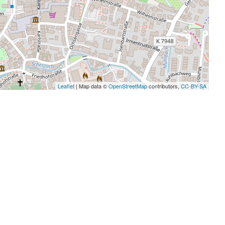
Leaflet
| Map data ©
OpenStreetMap
contributors,
CC-BY-SA