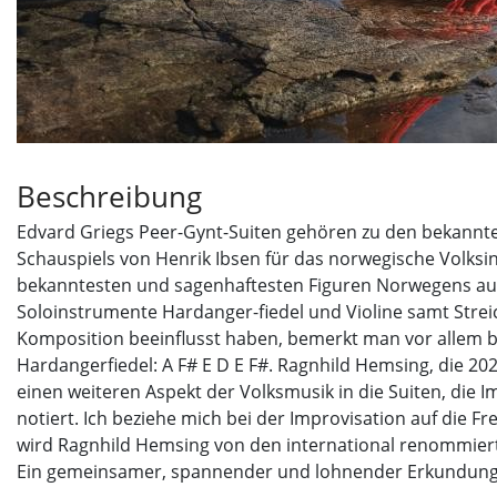
Beschreibung
Edvard Griegs Peer-Gynt-Suiten gehören zu den bekannt
Schauspiels von Henrik Ibsen für das norwegische Volksin
bekanntesten und sagenhaftesten Figuren Norwegens ause
Soloinstrumente Hardanger-fiedel und Violine samt Streic
Komposition beeinflusst haben, bemerkt man vor allem 
Hardangerfiedel: A F# E D E F#. Ragnhild Hemsing, die 2
einen weiteren Aspekt der Volksmusik in die Suiten, die I
notiert. Ich beziehe mich bei der Improvisation auf die Fre
wird Ragnhild Hemsing von den international renommiert
Ein gemeinsamer, spannender und lohnender Erkundungspro