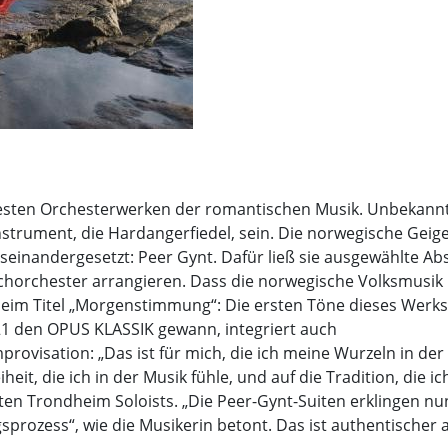
esten Orchesterwerken der romantischen Musik. Unbekannt 
strument, die Hardangerfiedel, sein. Die norwegische Geige
inandergesetzt: Peer Gynt. Dafür ließ sie ausgewählte Abs
horchester arrangieren. Dass die norwegische Volksmusik u
beim Titel „Morgenstimmung“: Die ersten Töne dieses Werk
021 den OPUS KLASSIK gewann, integriert auch
mprovisation: „Das ist für mich, die ich meine Wurzeln in de
iheit, die ich in der Musik fühle, und auf die Tradition, die 
en Trondheim Soloists. „Die Peer-Gynt-Suiten erklingen 
zess“, wie die Musikerin betont. Das ist authentischer al